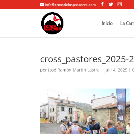
info@crossdelospastores.com
Inicio
La Car
cross_pastores_2025-
por
José Ramón Martín Lastra
|
Jul 14, 2025
|