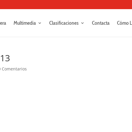
rera
Multimedia
Clasificaciones
Contacta
Cómo L
213
0 Comentarios