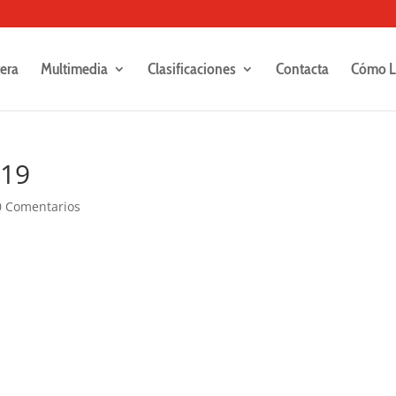
rera
Multimedia
Clasificaciones
Contacta
Cómo L
219
0 Comentarios