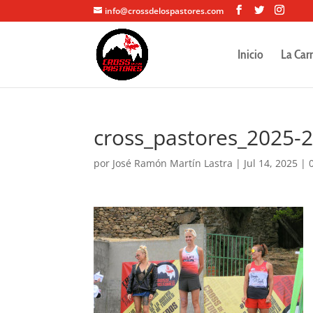
info@crossdelospastores.com
Inicio
La Car
cross_pastores_2025-
por
José Ramón Martín Lastra
|
Jul 14, 2025
|