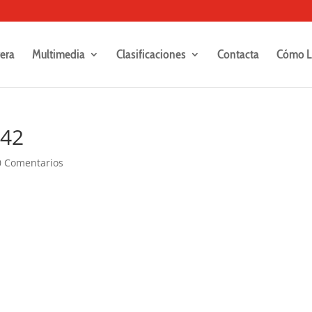
rera
Multimedia
Clasificaciones
Contacta
Cómo L
242
0 Comentarios