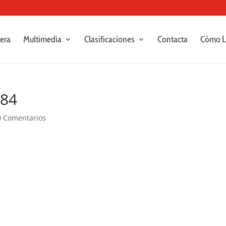
rera
Multimedia
Clasificaciones
Contacta
Cómo L
284
0 Comentarios