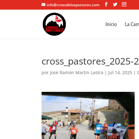
info@crossdelospastores.com
Inicio
La Car
cross_pastores_2025-
por
José Ramón Martín Lastra
|
Jul 14, 2025
|