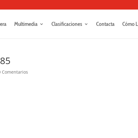
rera
Multimedia
Clasificaciones
Contacta
Cómo L
285
0 Comentarios