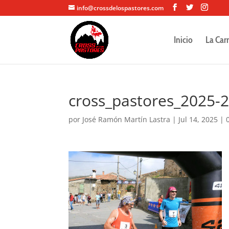
info@crossdelospastores.com
Inicio
La Car
cross_pastores_2025-
por
José Ramón Martín Lastra
|
Jul 14, 2025
|