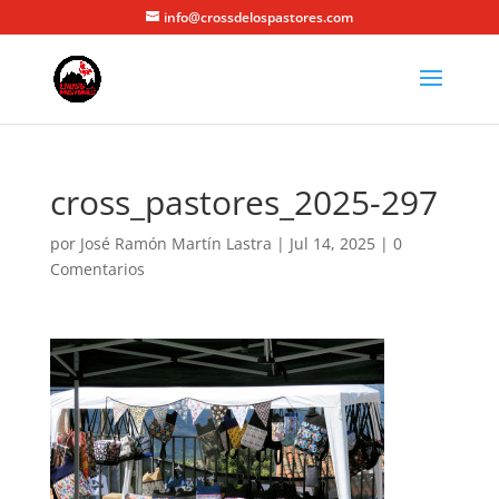
info@crossdelospastores.com
cross_pastores_2025-297
por
José Ramón Martín Lastra
|
Jul 14, 2025
|
0
Comentarios