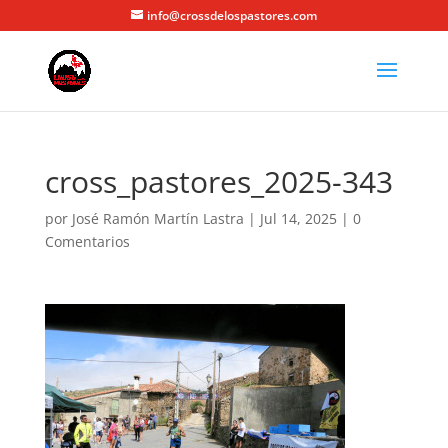
info@crossdelospastores.com
cross_pastores_2025-343
por
José Ramón Martín Lastra
|
Jul 14, 2025
|
0
Comentarios