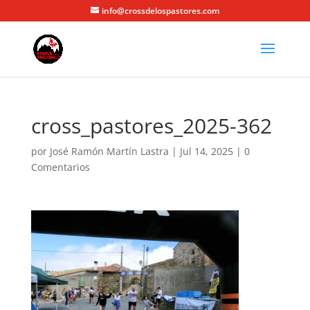
info@crossdelospastores.com
cross_pastores_2025-362
por
José Ramón Martín Lastra
|
Jul 14, 2025
|
0
Comentarios