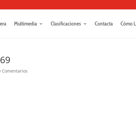
rera
Multimedia
Clasificaciones
Contacta
Cómo L
369
0 Comentarios