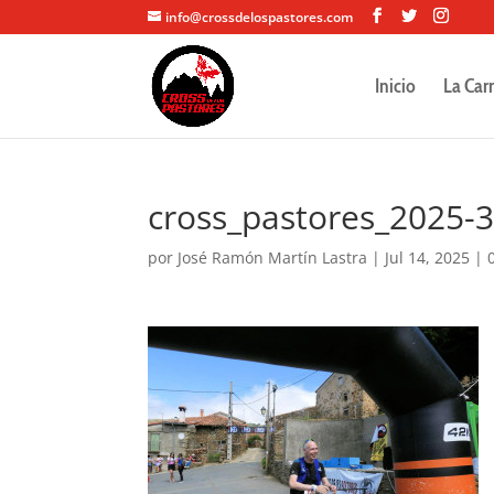
info@crossdelospastores.com
Inicio
La Car
cross_pastores_2025-
por
José Ramón Martín Lastra
|
Jul 14, 2025
|