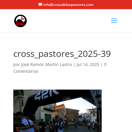
info@crossdelospastores.com
cross_pastores_2025-39
por
José Ramón Martín Lastra
|
Jul 14, 2025
|
0
Comentarios