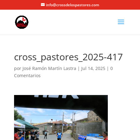
info@crossdelospastores.com
cross_pastores_2025-417
por
José Ramón Martín Lastra
|
Jul 14, 2025
|
0
Comentarios