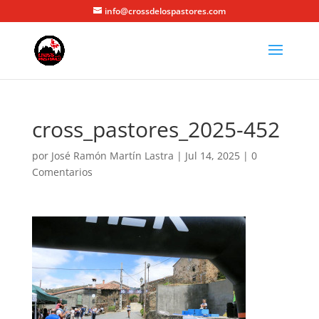
info@crossdelospastores.com
cross_pastores_2025-452
por
José Ramón Martín Lastra
|
Jul 14, 2025
|
0
Comentarios