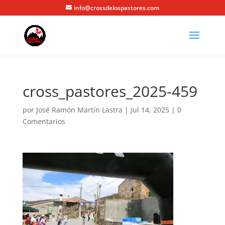
info@crossdelospastores.com
cross_pastores_2025-459
por
José Ramón Martín Lastra
|
Jul 14, 2025
|
0
Comentarios