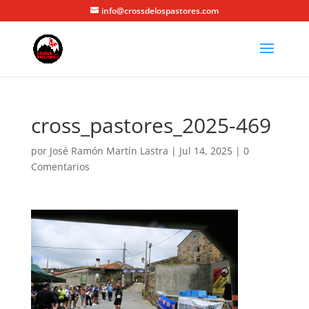
info@crossdelospastores.com
cross_pastores_2025-469
por
José Ramón Martín Lastra
|
Jul 14, 2025
|
0
Comentarios