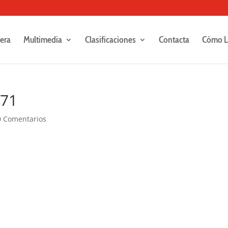
rera
Multimedia
Clasificaciones
Contacta
Cómo L
471
0 Comentarios