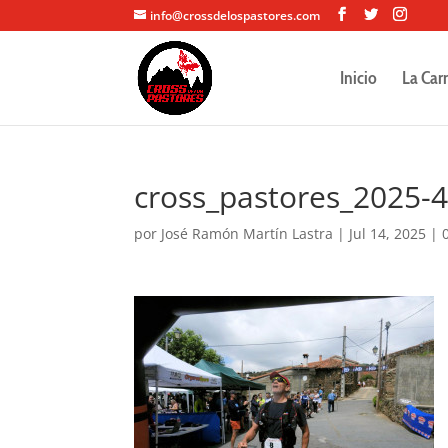
info@crossdelospastores.com
Inicio
La Car
cross_pastores_2025-
por
José Ramón Martín Lastra
|
Jul 14, 2025
|