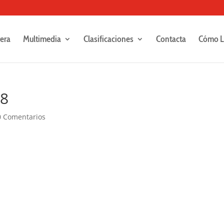
rera
Multimedia
Clasificaciones
Contacta
Cómo L
48
0 Comentarios