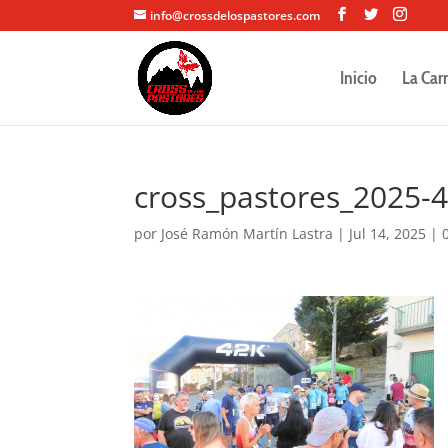
info@crossdelospastores.com
Inicio
La Car
cross_pastores_2025-
por
José Ramón Martín Lastra
|
Jul 14, 2025
|