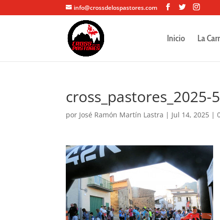
info@crossdelospastores.com
Inicio
La Car
cross_pastores_2025-
por
José Ramón Martín Lastra
|
Jul 14, 2025
|