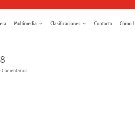
rera
Multimedia
Clasificaciones
Contacta
Cómo L
68
0 Comentarios