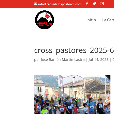
info@crossdelospastores.com
Inicio
La Car
cross_pastores_2025-
por
José Ramón Martín Lastra
|
Jul 14, 2025
|