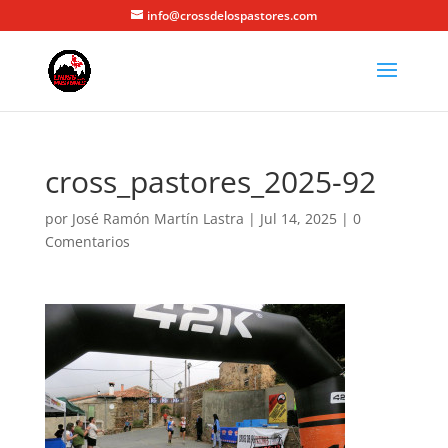
info@crossdelospastores.com
cross_pastores_2025-92
por
José Ramón Martín Lastra
|
Jul 14, 2025
|
0
Comentarios