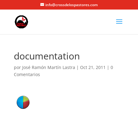
info@crossdelospastores.com
documentation
por
José Ramón Martín Lastra
|
Oct 21, 2011
|
0
Comentarios